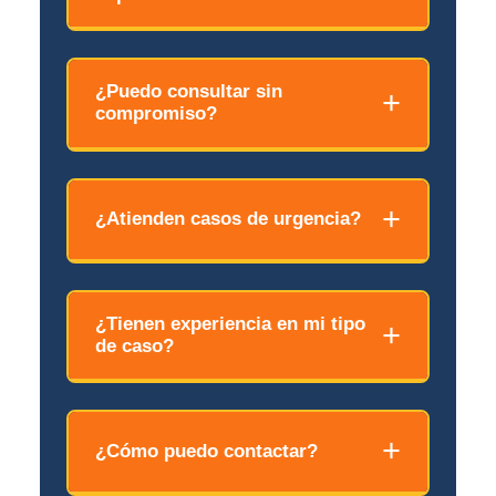
manteniendo la misma calidad y
confidencialidad.
Depende del tipo de caso. Le recomendamos
traer toda la documentación relacionada con
¿Puedo consultar sin
compromiso?
su situación (contratos, notificaciones,
sentencias, etc.). Si no está seguro, le
indicaremos qué traer al agendar.
Sí, la primera consulta es informativa y sin
compromiso. Evaluaremos su caso y le
¿Atienden casos de urgencia?
orientaremos sobre las mejores opciones
disponibles para usted.
Sí, contamos con disponibilidad para atender
casos urgentes. Contáctenos
¿Tienen experiencia en mi tipo
de caso?
inmediatamente y priorizaremos su situación.
Contamos con amplia experiencia en todas
las ramas del derecho. En la consulta le
¿Cómo puedo contactar?
mostraremos casos similares que hemos
resuelto exitosamente.