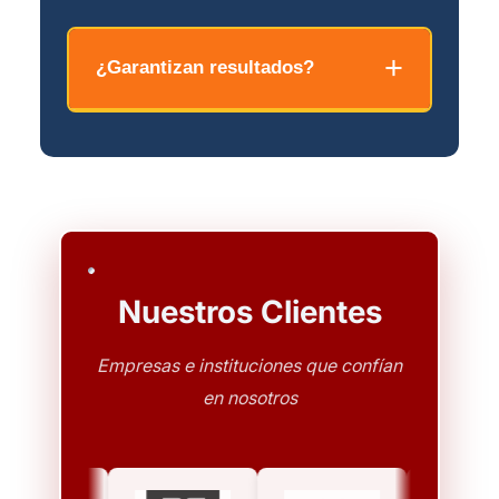
Puede contactarnos por teléfono, WhatsApp,
correo electrónico o mediante el formulario
¿Garantizan resultados?
de contacto en nuestra web. Respondemos
en menos de 24 horas.
Ningún abogado ético puede garantizar
resultados. Lo que sí garantizamos es
compromiso, estrategia sólida, comunicación
constante y defensa incansable de sus
intereses.
Nuestros Clientes
Empresas e instituciones que confían
en nosotros